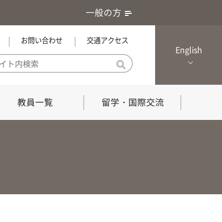
一般の方
お問い合わせ
交通アクセス
English
教員一覧
留学・国際交流
憲章・基本戦略
農学研究科（博士課程）
local Channel
における３つの方針
獣医学研究科（博士課程）
生物科学部グローカル推進室担
員
の教育における３つの方針と専
能力
共同獣医学科