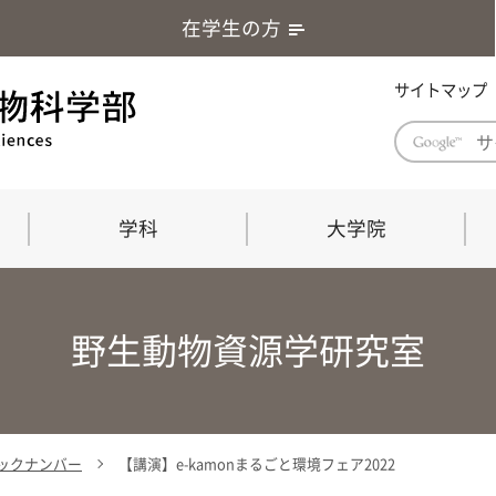
在学生の方
サイトマップ
学科
大学院
学部長あいさつ
自然科学技術研究科（修士課程）
応用生物科学部グローバルレポート
学部
連合
ABS G
野生動物資源学研究室
教育理念・教育目標
連合獣医学研究科（博士課程）
教育
共同
応用
応用生物科学部海外留学プログラム
当教
「専門的能力の要素」「達成すべき
学科
水準」「評価方法」
門的
 バックナンバー
【講演】e-kamonまるごと環境フェア2022
農生命科学科
生物圏環境学科