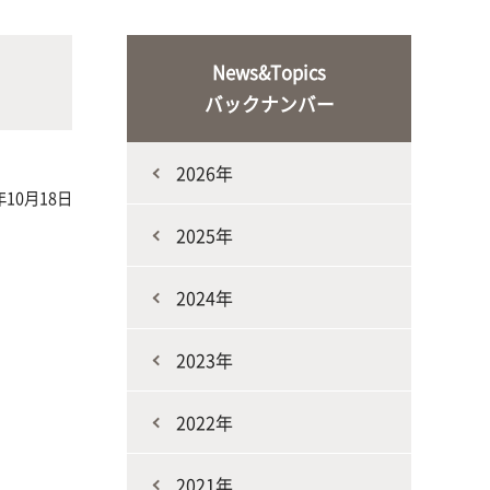
な生
人と動物との共生を目指し、動物の
施設・教育研究関連施設
なニ
健康だけでなく、あらゆる命の専門
News&Topics
家を養成
バックナンバー
2026年
年10月18日
2025年
2024年
生産環境科学課程
2023年
2022年
2021年