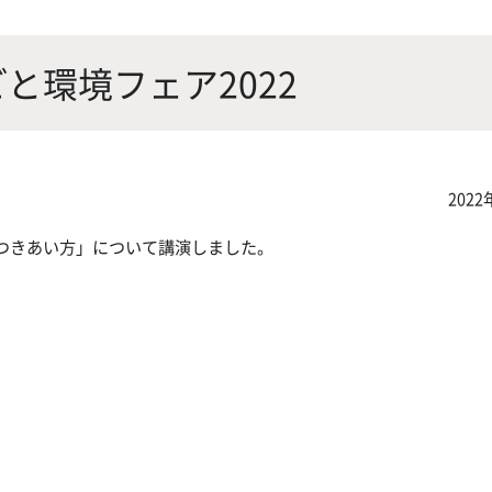
にやさしく健康的な食の未来を
生物が棲む環境を改善し、豊か
沿革
附属
×食科学で切り拓く
態系サービスにより社会の多様
ごと環境フェア2022
ーズに対応
動物科学プログラム
2022
つきあい方」について講演しました。
応用生命科学課程
氏