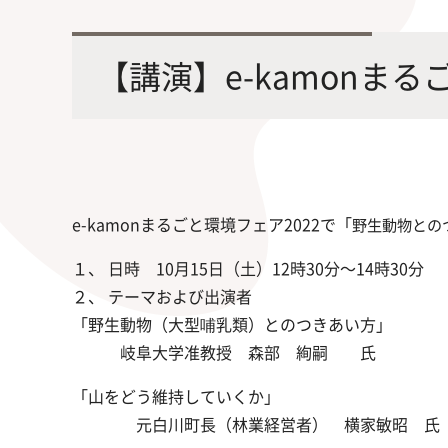
最先端の化学とバイオテクノロジー
環境
学部・大学院の教育ビジョン、
修士課程・博士課程
を融合し、生命化学のチカラで未来
農学
【講演】e-kamonまる
沿革及び入試情報について
を創造
e-kamonまるごと環境フェア2022で「
野生動物との
１、 日時 10月15日（土）12時30分～14時30分
旧課程・コースはこちら
２、 テーマおよび出演者
「野生動物（大型哺乳類）とのつきあい方」
岐阜大学准教授 森部 絢嗣
氏
「山をどう維持していくか」
元白川町長（林業経営者） 横家敏昭 