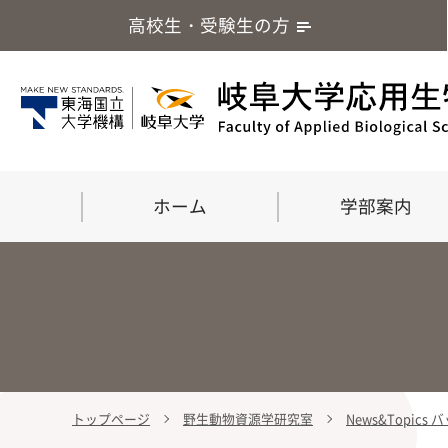
高校生・受験生の方
ホーム
学部案内
トップページ
野生動物資源学研究室
News&Topics
学部案内
大学院
留学・国際交流
応用生命化学科
食