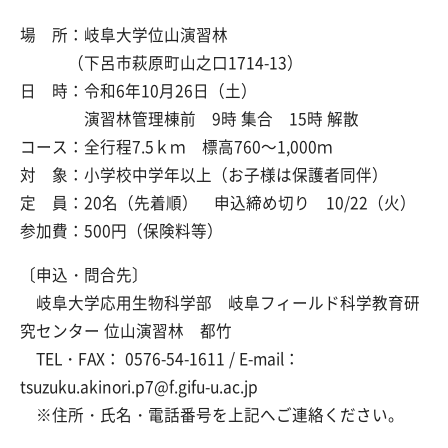
場 所：岐阜大学位山演習林
（下呂市萩原町山之口1714-13）
日 時：令和6年10月26日（土）
演習林管理棟前 9時 集合 15時 解散
コース：全行程7.5ｋｍ 標高760～1,000ｍ
対 象：小学校中学年以上（お子様は保護者同伴）
定 員：20名（先着順） 申込締め切り 10/22（火）
参加費：500円（保険料等）
〔申込・問合先〕
岐阜大学応用生物科学部 岐阜フィールド科学教育研
究センター 位山演習林 都竹
TEL・FAX： 0576-54-1611 / E-mail：
tsuzuku.akinori.p7@f.gifu-u.ac.jp
※住所・氏名・電話番号を上記へご連絡ください。