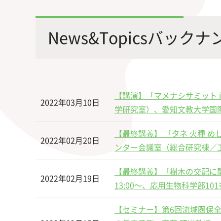
最先端の化学とバイオテクノロジー
環境
学部・大学院の教育ビジョン、
修士課程・博士課程
を融合し、生命化学のチカラで未来
農学
News&Topicsバック
沿革及び入試情報について
を創造
【講演】「マメナシサミット 
2022年03月10日
学研究室）、愛知文教大学国際
【最終講義】 「タネ 火種 め
旧課程・コースはこちら
2022年02月20日
ンター会議室（総合研究棟／工学
【最終講義】「樹木の交配に関
2022年02月19日
13:00～、応用生物科学部10
【セミナー】第6回流域圏保