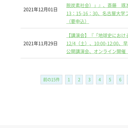
脱炭素社会）」』、斎藤 琢准
2021年12月01日
13：15-16：30、名古
（要申込）
【講演会】『「地球史におけ
2021年11月29日
12/4（土）、10:00-1
公開講演会、オンライン開催
前の15件
1
2
3
4
5
6