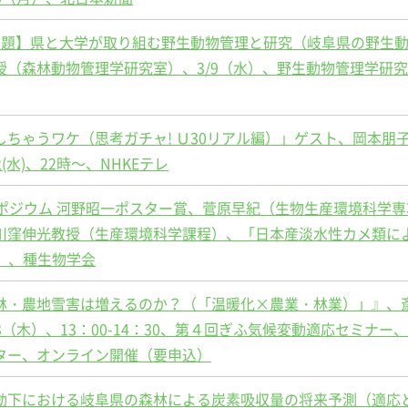
演題】県と大学が取り組む野生動物管理と研究（岐阜県の野生
授（森林動物管理学研究室）、3/9（水）、野生動物管理学研
ちゃうワケ（思考ガチャ! Ｕ30リアル編）」ゲスト、岡本朋
(水)、22時～、NHKEテレ
ポジウム 河野昭一ポスター賞、菅原早紀（生物生産環境科学専
川窪伸光教授（生産環境科学課程）、「日本産淡水性カメ類に
日）、種生物学会
林・農地雪害は増えるのか？（「温暖化×農業・林業）」』、
3（木）、13：00-14：30、第４回ぎふ気候変動適応セミナー
ター、オンライン開催（要申込）
動下における岐阜県の森林による炭素吸収量の将来予測（適応