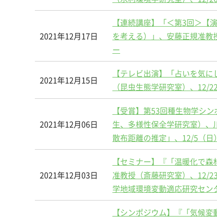
【連続講座】「＜第3回＞【
2021年12月17日
を考える）」、安藤正規准教
ー
【テレビ出演】「占いを気にし
2021年12月15日
（昆虫生態学研究室）、12/22
【受賞】第53回種生物学シン
2021年12月06日
生、多様性保全学研究室）、
散布距離の推定」、12/5（
【セミナー】『「温暖化で森
2021年12月03日
准教授（斎藤研究室）、12/2
学地域環境変動適応研究セン
【シンポジウム】『「気候変