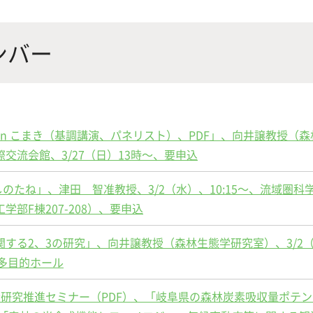
にやさしく健康的な食の未来を
生物が棲む環境を改善し、豊か
沿革
附属
×食科学で切り拓く
態系サービスにより社会の多様
ナンバー
ーズに対応
動物科学プログラム
in こまき（基調講演、パネリスト）、PDF」、向井譲教授（森
交流会館、3/27（日）13時～、要申込
しのたね」、津田 智准教授、3/2（水）、10:15～、流域圏科
応用生命科学課程
部F棟207-208）、要申込
する2、3の研究」、向井譲教授（森林生態学研究室）、3/2
1多目的ホール
全研究推進セミナー（PDF）、「岐阜県の森林炭素吸収量ポテ