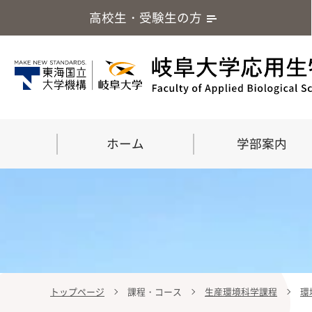
高校生・受験生の方
ホーム
学部案内
トップページ
課程・コース
生産環境科学課程
環
学部案内
大学院
留学・国際交流
応用生命化学科
食