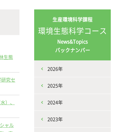
な生
人と動物との共生を目指し、動物の
施設・教育研究関連施設
なニ
健康だけでなく、あらゆる命の専門
生産環境科学課程
家を養成
環境生態科学コース
News&Topics
バックナンバー
林生態
2026年
学研究セ
生産環境科学課程
2025年
（水）、
2024年
2023年
ンシャル