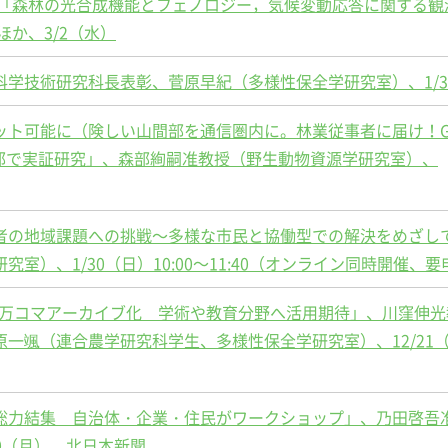
、「森林の光合成機能とフェノロジー，気候変動応答に関する観
ほか、3/2（水）
学技術研究科長表彰、菅原早紀（多様性保全学研究室）、1/3
ト可能に（険しい山間部を通信圏内に。林業従事者に届け！GE
間部で実証研究」、森部絢嗣准教授（野生動物資源学研究室）、
者の地域課題への挑戦～多様な市民と協働型での解決をめざし
室）、1/30（日）10:00～11:40（オンライン同時開催、要
6万コマアーカイブ化 学術や教育分野へ活用期待」、川窪伸光
一颯（連合農学研究科学生、多様性保全学研究室）、12/21
総力結集 自治体・企業・住民がワークショップ」、乃田啓吾
20（月）、北日本新聞