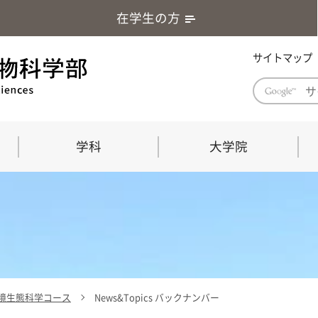
在学生の方
サイトマップ
学科
大学院
学部長あいさつ
自然科学技術研究科（修士課程）
応用生物科学部グローバルレポート
学部
連合
ABS G
教育理念・教育目標
連合獣医学研究科（博士課程）
教育
共同
応用
応用生物科学部海外留学プログラム
当教
「専門的能力の要素」「達成すべき
学科
水準」「評価方法」
門的
境生態科学コース
News&Topics バックナンバー
農生命科学科
生物圏環境学科