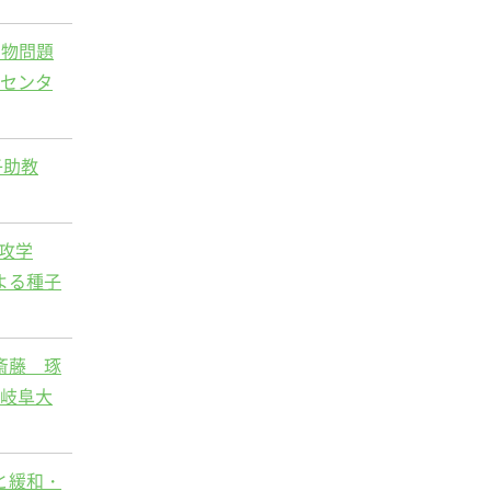
動物問題
究センタ
子助教
攻学
よる種子
斎藤 琢
、岐阜大
と緩和・