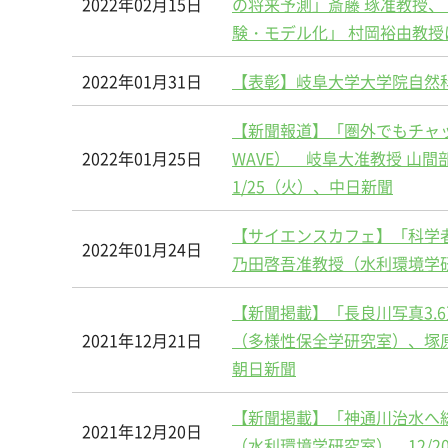
2022年02月15日
の将来予測」斎藤 琢准教授
験・モデル化」 村岡裕由教授
2022年01月31日
【表彰】岐阜大学大学院自然科
【新聞報道】「圏外でもチャッ
2022年01月25日
WAVE） 岐阜大准教授 山
1/25（火）、中日新聞
【サイエンスカフェ】「科学
2022年01月24日
乃田啓吾准教授（水利環境学研究
【新聞掲載】「長良川写真3.
2021年12月21日
（多様性保全学研究室）、塚原
朝日新聞
【新聞掲載】「神通川治水へ
2021年12月20日
（水利環境学研究室）、12/