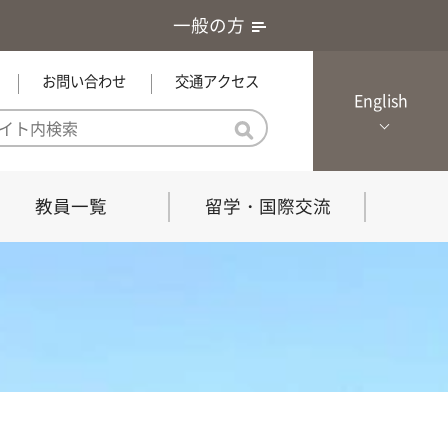
一般の方
お問い合わせ
交通アクセス
English
教員一覧
留学・国際交流
憲章・基本戦略
農学研究科（博士課程）
local Channel
における３つの方針
獣医学研究科（博士課程）
生物科学部グローカル推進室担
員
の教育における３つの方針と専
能力
共同獣医学科