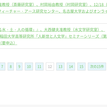
教授（斎藤研究室）、村岡裕由教授（村岡研究室）、12/18
屋大学フィーチャー・アース研究センター、名古屋大学およびオンラ
る水・土・人の循環」』、大西健夫准教授（水文学研究室）、
2:00、早稲田大学高等研究所「人新世と人文学」セミナーシリーズ（
（要申込）
7
8
9
10
11
12
13
14
15
次の15件