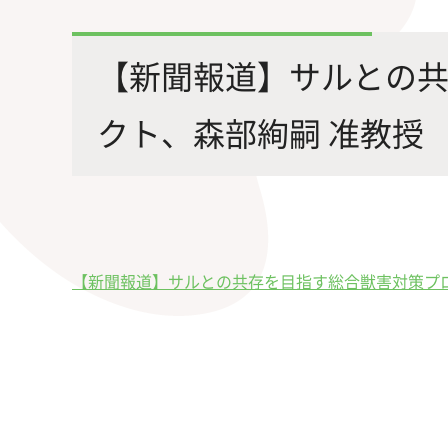
最先端の化学とバイオテクノロジー
環境
学部・大学院の教育ビジョン、
修士課程・博士課程
を融合し、生命化学のチカラで未来
農学
【新聞報道】サルとの
沿革及び入試情報について
を創造
クト、森部絢嗣 准教授
旧課程・コースはこちら
【新聞報道】サルとの共存を目指す総合獣害対策プロジ