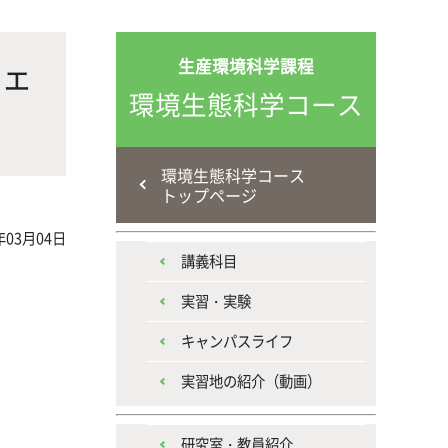
な生
人と動物との共生を目指し、動物の
施設・教育研究関連施設
なニ
健康だけでなく、あらゆる命の専門
ジェ
生産環境科学課程
家を養成
環境生態科学コース
環境生態科学コース
トップページ
年03月04日
講義科目
生産環境科学課程
実習・実験
キャンパスライフ
実習地の紹介（動画）
研究室・教員紹介