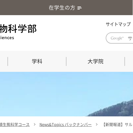
在学生の方
サイトマップ
学科
大学院
学部長あいさつ
自然科学技術研究科（修士課程）
応用生物科学部グローバルレポート
学部
連合
ABS G
教育理念・教育目標
連合獣医学研究科（博士課程）
教育
共同
応用
応用生物科学部海外留学プログラム
当教
「専門的能力の要素」「達成すべき
学科
水準」「評価方法」
門的
境生態科学コース
News&Topics バックナンバー
【新聞報道】サル
農生命科学科
生物圏環境学科