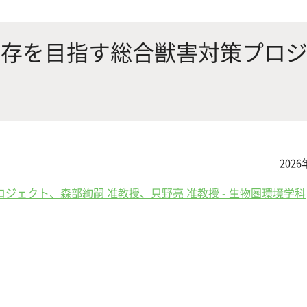
にやさしく健康的な食の未来を
生物が棲む環境を改善し、豊か
沿革
附属
×食科学で切り拓く
態系サービスにより社会の多様
共存を目指す総合獣害対策プロ
ーズに対応
動物科学プログラム
2026
応用生命科学課程
ェクト、森部絢嗣 准教授、只野亮 准教授 - 生物圏環境学科