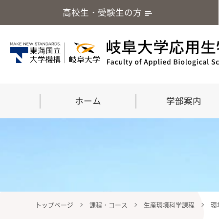
高校生・受験生の方
ホーム
学部案内
トップページ
課程・コース
生産環境科学課程
環
学部案内
大学院
留学・国際交流
応用生命化学科
食