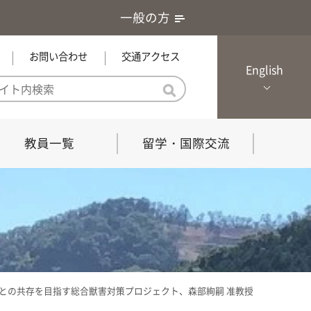
一般の方
お問い合わせ
交通アクセス
English
教員一覧
留学・国際交流
憲章・基本戦略
農学研究科（博士課程）
local Channel
における３つの方針
獣医学研究科（博士課程）
生物科学部グローカル推進室担
員
の教育における３つの方針と専
能力
との共存を目指す総合獣害対策プロジェクト、森部絢嗣 准教授
共同獣医学科